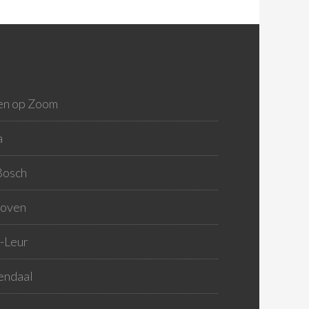
en op Zoom
a
Bosch
hoven
-Leur
endaal